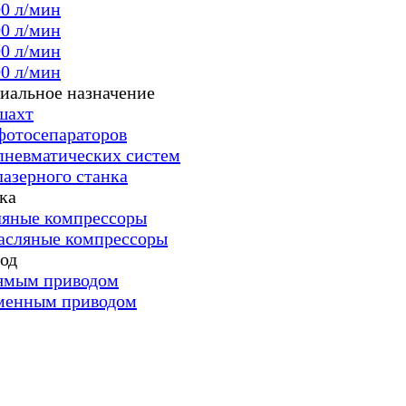
00 л/мин
00 л/мин
00 л/мин
00 л/мин
иальное назначение
шахт
фотосепараторов
пневматических систем
лазерного станка
ка
яные компрессоры
асляные компрессоры
од
ямым приводом
менным приводом