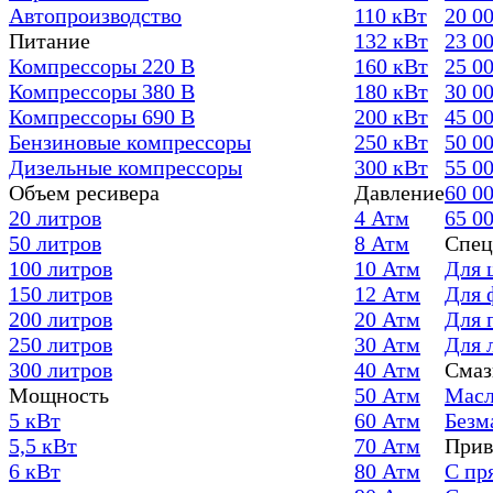
Автопроизводство
110 кВт
20 0
Питание
132 кВт
23 0
Компрессоры 220 В
160 кВт
25 0
Компрессоры 380 В
180 кВт
30 0
Компрессоры 690 В
200 кВт
45 0
Бензиновые компрессоры
250 кВт
50 0
Дизельные компрессоры
300 кВт
55 0
Объем ресивера
Давление
60 0
20 литров
4 Атм
65 0
50 литров
8 Атм
Спец
100 литров
10 Атм
Для 
150 литров
12 Атм
Для 
200 литров
20 Атм
Для 
250 литров
30 Атм
Для 
300 литров
40 Атм
Смаз
Мощность
50 Атм
Масл
5 кВт
60 Атм
Безм
5,5 кВт
70 Атм
Прив
6 кВт
80 Атм
С пр