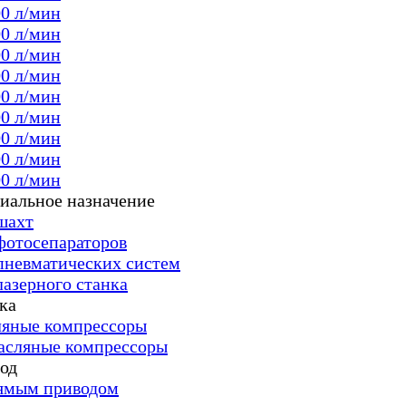
00 л/мин
00 л/мин
00 л/мин
00 л/мин
00 л/мин
00 л/мин
00 л/мин
00 л/мин
00 л/мин
иальное назначение
шахт
фотосепараторов
пневматических систем
лазерного станка
ка
яные компрессоры
асляные компрессоры
од
ямым приводом