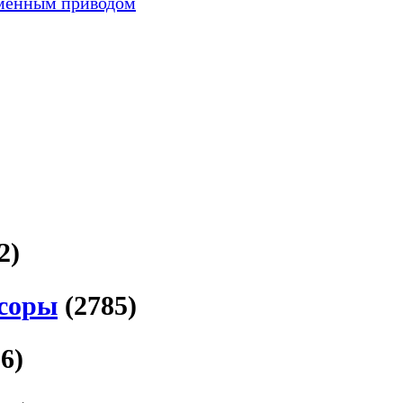
менным приводом
2)
соры
(2785)
56)