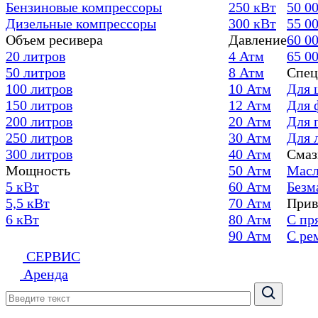
Бензиновые компрессоры
250 кВт
50 0
Дизельные компрессоры
300 кВт
55 0
Объем ресивера
Давление
60 0
20 литров
4 Атм
65 0
50 литров
8 Атм
Спец
100 литров
10 Атм
Для 
150 литров
12 Атм
Для 
200 литров
20 Атм
Для 
250 литров
30 Атм
Для 
300 литров
40 Атм
Смаз
Мощность
50 Атм
Масл
5 кВт
60 Атм
Безм
5,5 кВт
70 Атм
Прив
6 кВт
80 Атм
С пр
90 Атм
С ре
СЕРВИС
Аренда