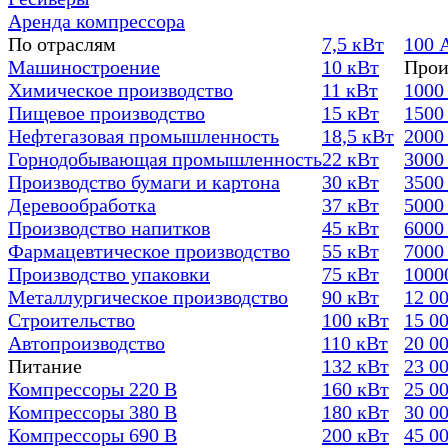
Аренда компрессора
По отраслям
7,5 кВт
100 
Машиностроение
10 кВт
Прои
Химическое производство
11 кВт
1000
Пищевое производство
15 кВт
1500
Нефтегазовая промышленность
18,5 кВт
2000
Горнодобывающая промышленность
22 кВт
3000
Производство бумаги и картона
30 кВт
3500
Деревообработка
37 кВт
5000
Производство напитков
45 кВт
6000
Фармацевтическое производство
55 кВт
7000
Производство упаковки
75 кВт
1000
Металлургическое производство
90 кВт
12 0
Строительство
100 кВт
15 0
Автопроизводство
110 кВт
20 0
Питание
132 кВт
23 0
Компрессоры 220 В
160 кВт
25 0
Компрессоры 380 В
180 кВт
30 0
Компрессоры 690 В
200 кВт
45 0