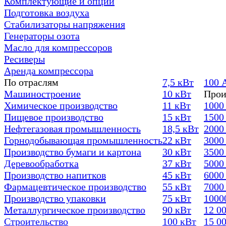
Комплектующие и опции
Подготовка воздуха
Стабилизаторы напряжения
Генераторы озота
Масло для компрессоров
Ресиверы
Аренда компрессора
По отраслям
7,5 кВт
100 
Машиностроение
10 кВт
Прои
Химическое производство
11 кВт
1000
Пищевое производство
15 кВт
1500
Нефтегазовая промышленность
18,5 кВт
2000
Горнодобывающая промышленность
22 кВт
3000
Производство бумаги и картона
30 кВт
3500
Деревообработка
37 кВт
5000
Производство напитков
45 кВт
6000
Фармацевтическое производство
55 кВт
7000
Производство упаковки
75 кВт
1000
Металлургическое производство
90 кВт
12 0
Строительство
100 кВт
15 0