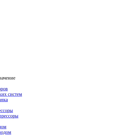
начение
оров
ких систем
анка
ессоры
прессоры
дом
водом