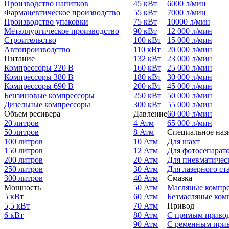
Производство напитков
45 кВт
6000 л/мин
Фармацевтическое производство
55 кВт
7000 л/мин
Производство упаковки
75 кВт
10000 л/мин
Металлургическое производство
90 кВт
12 000 л/мин
Строительство
100 кВт
15 000 л/мин
Автопроизводство
110 кВт
20 000 л/мин
Питание
132 кВт
23 000 л/мин
Компрессоры 220 В
160 кВт
25 000 л/мин
Компрессоры 380 В
180 кВт
30 000 л/мин
Компрессоры 690 В
200 кВт
45 000 л/мин
Бензиновые компрессоры
250 кВт
50 000 л/мин
Дизельные компрессоры
300 кВт
55 000 л/мин
Объем ресивера
Давление
60 000 л/мин
20 литров
4 Атм
65 000 л/мин
50 литров
8 Атм
Специальное наз
100 литров
10 Атм
Для шахт
150 литров
12 Атм
Для фотосепарат
200 литров
20 Атм
Для пневматичес
250 литров
30 Атм
Для лазерного ст
300 литров
40 Атм
Смазка
Мощность
50 Атм
Масляные компр
5 кВт
60 Атм
Безмасляные ком
5,5 кВт
70 Атм
Привод
6 кВт
80 Атм
С прямым приво
90 Атм
С ременным при