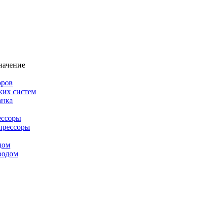
начение
оров
ких систем
анка
ессоры
прессоры
дом
водом