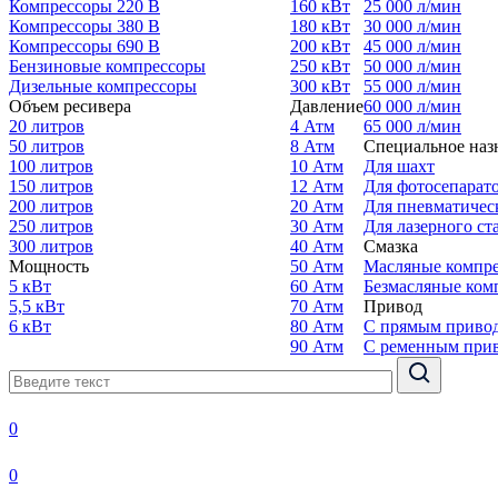
Компрессоры 220 В
160 кВт
25 000 л/мин
Компрессоры 380 В
180 кВт
30 000 л/мин
Компрессоры 690 В
200 кВт
45 000 л/мин
Бензиновые компрессоры
250 кВт
50 000 л/мин
Дизельные компрессоры
300 кВт
55 000 л/мин
Объем ресивера
Давление
60 000 л/мин
20 литров
4 Атм
65 000 л/мин
50 литров
8 Атм
Специальное наз
100 литров
10 Атм
Для шахт
150 литров
12 Атм
Для фотосепарат
200 литров
20 Атм
Для пневматичес
250 литров
30 Атм
Для лазерного ст
300 литров
40 Атм
Смазка
Мощность
50 Атм
Масляные компр
5 кВт
60 Атм
Безмасляные ком
5,5 кВт
70 Атм
Привод
6 кВт
80 Атм
С прямым приво
90 Атм
С ременным при
0
0