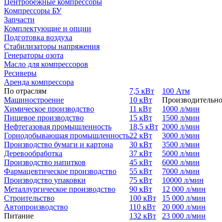
Центробежные компрессоры
Компрессоры БУ
Запчасти
Комплектующие и опции
Подготовка воздуха
Стабилизаторы напряжения
Генераторы озота
Масло для компрессоров
Ресиверы
Аренда компрессора
По отраслям
7,5 кВт
100 Атм
Машиностроение
10 кВт
Производительно
Химическое производство
11 кВт
1000 л/мин
Пищевое производство
15 кВт
1500 л/мин
Нефтегазовая промышленность
18,5 кВт
2000 л/мин
Горнодобывающая промышленность
22 кВт
3000 л/мин
Производство бумаги и картона
30 кВт
3500 л/мин
Деревообработка
37 кВт
5000 л/мин
Производство напитков
45 кВт
6000 л/мин
Фармацевтическое производство
55 кВт
7000 л/мин
Производство упаковки
75 кВт
10000 л/мин
Металлургическое производство
90 кВт
12 000 л/мин
Строительство
100 кВт
15 000 л/мин
Автопроизводство
110 кВт
20 000 л/мин
Питание
132 кВт
23 000 л/мин