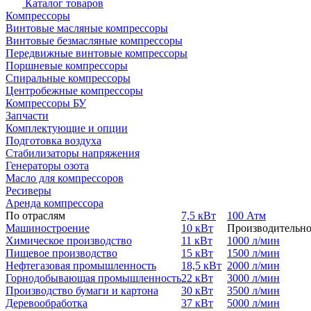
Каталог товаров
Компрессоры
Винтовые масляные компрессоры
Винтовые безмасляные компрессоры
Передвижные винтовые компрессоры
Поршневые компрессоры
Спиральные компрессоры
Центробежные компрессоры
Компрессоры БУ
Запчасти
Комплектующие и опции
Подготовка воздуха
Стабилизаторы напряжения
Генераторы озота
Масло для компрессоров
Ресиверы
Аренда компрессора
По отраслям
7,5 кВт
100 Атм
Машиностроение
10 кВт
Производительно
Химическое производство
11 кВт
1000 л/мин
Пищевое производство
15 кВт
1500 л/мин
Нефтегазовая промышленность
18,5 кВт
2000 л/мин
Горнодобывающая промышленность
22 кВт
3000 л/мин
Производство бумаги и картона
30 кВт
3500 л/мин
Деревообработка
37 кВт
5000 л/мин