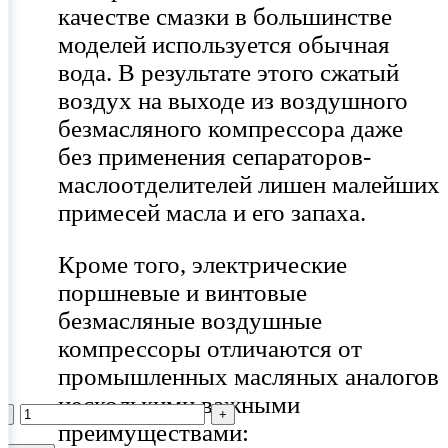
качестве смазки в большинстве
моделей используется обычная
вода. В результате этого сжатый
воздух на выходе из воздушного
безмасляного компрессора даже
без применения сепараторов-
маслоотделителей лишен малейших
примесей масла и его запаха.
Кроме того, электрические
поршневые и винтовые
безмасляные воздушные
компрессоры отличаются от
промышленных масляных аналогов
несколькими важными
-
-
-
-
-
-
-
-
-
-
-
-
-
-
-
-
-
-
+
+
+
+
+
+
+
+
+
+
+
+
+
+
+
+
+
+
преимуществами: