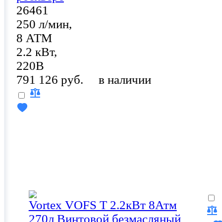
26461
250 л/мин,
8 АТМ
2.2 кВт,
220В
791 126 руб.
в наличии
Vortex VOFS T 2.2кВт 8Атм
270л Винтовой безмасляный