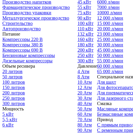
Производство напитков
45 кВт
6000 л/мин
Фармацевтическое производство
55 кВт
7000 л/мин
Производство упаковки
75 кВт
10000 л/мин
Металлургическое производство
90 кВт
12 000 л/мин
Строительство
100 кВт
15 000 л/мин
Автопроизводство
110 кВт
20 000 л/мин
Питание
132 кВт
23 000 л/мин
Компрессоры 220 В
160 кВт
25 000 л/мин
Компрессоры 380 В
180 кВт
30 000 л/мин
Компрессоры 690 В
200 кВт
45 000 л/мин
Бензиновые компрессоры
250 кВт
50 000 л/мин
Дизельные компрессоры
300 кВт
55 000 л/мин
Объем ресивера
Давление
60 000 л/мин
20 литров
4 Атм
65 000 л/мин
50 литров
8 Атм
Специальное наз
100 литров
10 Атм
Для шахт
150 литров
12 Атм
Для фотосепарат
200 литров
20 Атм
Для пневматичес
250 литров
30 Атм
Для лазерного ст
300 литров
40 Атм
Смазка
Мощность
50 Атм
Масляные компр
5 кВт
60 Атм
Безмасляные ком
5,5 кВт
70 Атм
Привод
6 кВт
80 Атм
С прямым приво
90 Атм
С ременным при