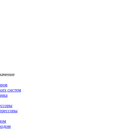
начение
оров
ких систем
анка
ессоры
прессоры
дом
водом