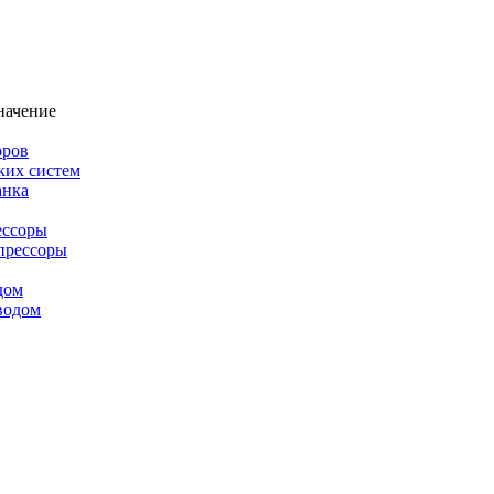
начение
оров
ких систем
анка
ессоры
прессоры
дом
водом