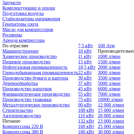
Запчасти
Комплектующие и опции
Подготовка воздуха
Стабилизаторы напряжения
Генераторы озота
Масло для компрессоров
Ресиверы
Аренда компрессора
По отраслям
7,5 кВт
100 Атм
Машиностроение
10 кВт
Производительно
Химическое производство
11 кВт
1000 л/мин
Пищевое производство
15 кВт
1500 л/мин
Нефтегазовая промышленность
18,5 кВт
2000 л/мин
Горнодобывающая промышленность
22 кВт
3000 л/мин
Производство бумаги и картона
30 кВт
3500 л/мин
Деревообработка
37 кВт
5000 л/мин
Производство напитков
45 кВт
6000 л/мин
Фармацевтическое производство
55 кВт
7000 л/мин
Производство упаковки
75 кВт
10000 л/мин
Металлургическое производство
90 кВт
12 000 л/мин
Строительство
100 кВт
15 000 л/мин
Автопроизводство
110 кВт
20 000 л/мин
Питание
132 кВт
23 000 л/мин
Компрессоры 220 В
160 кВт
25 000 л/мин
Компрессоры 380 В
180 кВт
30 000 л/мин