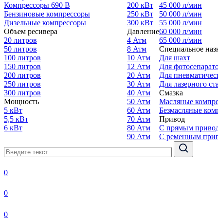
Компрессоры 690 В
200 кВт
45 000 л/мин
Бензиновые компрессоры
250 кВт
50 000 л/мин
Дизельные компрессоры
300 кВт
55 000 л/мин
Объем ресивера
Давление
60 000 л/мин
20 литров
4 Атм
65 000 л/мин
50 литров
8 Атм
Специальное наз
100 литров
10 Атм
Для шахт
150 литров
12 Атм
Для фотосепарат
200 литров
20 Атм
Для пневматичес
250 литров
30 Атм
Для лазерного ст
300 литров
40 Атм
Смазка
Мощность
50 Атм
Масляные компр
5 кВт
60 Атм
Безмасляные ком
5,5 кВт
70 Атм
Привод
6 кВт
80 Атм
С прямым приво
90 Атм
С ременным при
0
0
0