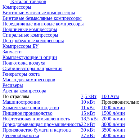
Каталог товаров
Компрессоры
Винтовые масляные компрессоры
Винтовые безмасляные компрессоры
Передвижные винтовые компрессоры
Поршневые компрессоры
Спиральные компрессоры
Центробежные компрессоры
Компрессоры БУ
Запчасти
Комплектующие и опции
Подготовка воздуха
Стабилизаторы напряжения
Генераторы озота
Масло для компрессоров
Ресиверы
Аренда компрессора
По отраслям
7,5 кВт
100 Атм
Машиностроение
10 кВт
Производительно
Химическое производство
11 кВт
1000 л/мин
Пищевое производство
15 кВт
1500 л/мин
Нефтегазовая промышленность
18,5 кВт
2000 л/мин
Горнодобывающая промышленность
22 кВт
3000 л/мин
Производство бумаги и картона
30 кВт
3500 л/мин
Деревообработка
37 кВт
5000 л/мин