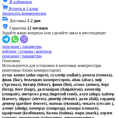
В избранное
Купить в 1 клик
Запросить коммерческое
Доставка
1-2 дня
Гарантия
12 месяцев
Задайте ваши вопросы или сделайте заказ в мессенджере:
описание | параметры
рейтинг | отзывы | вопросы
описание | параметры
Описание
Используются для установки в винтовые компрессоры
(винтовые блоки компрессоров):
атлас копко (atlas copco), суллейр (sullair), ремеза (remeza),
фиак (fiac), бежецких компрессоров, абак (abac), зиф
(Арсенал), битцер (bitzer), фини (fini), атмос (atmos), берг
(berg), боге (boge), далгакиран (dalgakiran), компэйр
(compair), ингерсол рэнд (ingersoll rand), алуп (alup), кайзер
(kaeser), эйррус (airrus), динейр (denair), дали (dali), гарднер
денвер (gardner denver), экомак (ekomak), чекато (ceccato ),
алмиг (almig), компраг (comprag), комаро (comaro),
крафтман (kraftmann), балма (balma), марк (mark), аэрзен
(aerzen), роторкомп (rotorcomp), термомеханика