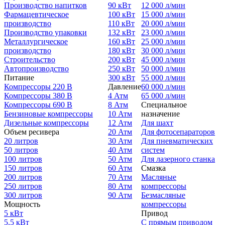
Производство напитков
90 кВт
12 000 л/мин
Фармацевтическое
100 кВт
15 000 л/мин
производство
110 кВт
20 000 л/мин
Производство упаковки
132 кВт
23 000 л/мин
Металлургическое
160 кВт
25 000 л/мин
производство
180 кВт
30 000 л/мин
Строительство
200 кВт
45 000 л/мин
Автопроизводство
250 кВт
50 000 л/мин
Питание
300 кВт
55 000 л/мин
Компрессоры 220 В
Давление
60 000 л/мин
Компрессоры 380 В
4 Атм
65 000 л/мин
Компрессоры 690 В
8 Атм
Специальное
Бензиновые компрессоры
10 Атм
назначение
Дизельные компрессоры
12 Атм
Для шахт
Объем ресивера
20 Атм
Для фотосепараторов
20 литров
30 Атм
Для пневматических
50 литров
40 Атм
систем
100 литров
50 Атм
Для лазерного станка
150 литров
60 Атм
Смазка
200 литров
70 Атм
Масляные
250 литров
80 Атм
компрессоры
300 литров
90 Атм
Безмасляные
Мощность
компрессоры
5 кВт
Привод
5,5 кВт
С прямым приводом