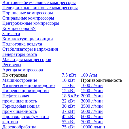
Винтовые безмасляные компрессоры
Передвижные винтовые компрессоры
Поршневые компрессоры
Спиральные компрессоры
Центробежные компрессоры
Компрессоры БУ
Запчасти
Комплектующие и опции
Подготовка воздуха
Стабилизаторы напряжения
Генераторы озота
Масло для компрессоров
Ресиверы
Аренда компрессора
По отраслям
7,5 кВт
100 Атм
Машиностроение
10 кВт
Производительность
Химическое производство
11 кВт
1000 л/мин
Пищевое производство
15 кВт
1500 л/мин
Нефтегазовая
18,5 кВт
2000 л/мин
промышленность
22 кВт
3000 л/мин
Горнодобывающая
30 кВт
3500 л/мин
промышленность
37 кВт
5000 л/мин
Производство бумаги и
45 кВт
6000 л/мин
картона
55 кВт
7000 л/мин
Деревообработка
75 кВт
10000 л/мин